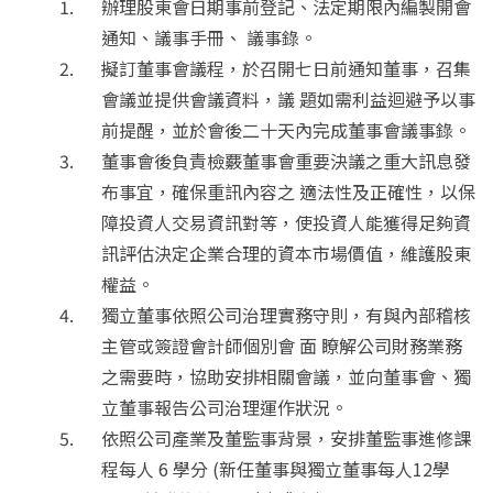
辦理股東會日期事前登記、法定期限內編製開會
通知、議事手冊、 議事錄。
擬訂董事會議程，於召開七日前通知董事，召集
會議並提供會議資料，議 題如需利益迴避予以事
前提醒，並於會後二十天內完成董事會議事錄。
董事會後負責檢覈董事會重要決議之重大訊息發
布事宜，確保重訊內容之 適法性及正確性，以保
障投資人交易資訊對等，使投資人能獲得足夠資
訊評估決定企業合理的資本市場價值，維護股東
權益。
獨立董事依照公司治理實務守則，有與內部稽核
主管或簽證會計師個別會 面 瞭解公司財務業務
之需要時，協助安排相關會議，並向董事會、獨
立董事報告公司治理運作狀況。
依照公司產業及董監事背景，安排董監事進修課
程每人 6 學分 (新任董事與獨立董事每人12學