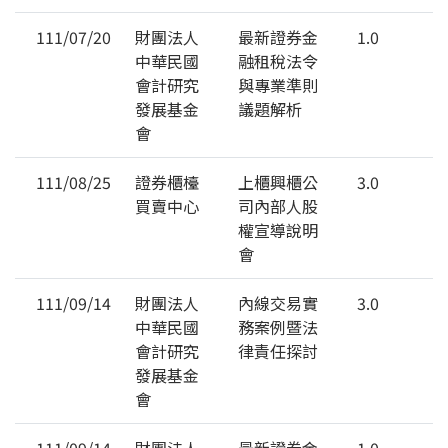
111/07/20
財團法人
最新證券金
1.0
中華民國
融租稅法令
會計研究
與專業準則
發展基金
議題解析
會
111/08/25
證券櫃檯
上櫃興櫃公
3.0
買賣中心
司內部人股
權宣導說明
會
111/09/14
財團法人
內線交易實
3.0
中華民國
務案例暨法
會計研究
律責任探討
發展基金
會
111/09/14
財團法人
最新證券金
1.0