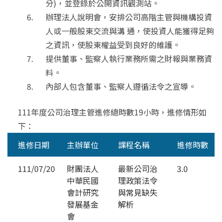
分)，並登錄於公開資訊觀測站。
辦理法人說明會，安排公司高階主管與機構投資
人或一般股東交流與溝 通，使投資人能獲得足夠
之資訊，使股東權益受到良好的維護。
提供董事、監察人執行業務所需之財報與業務資
料。
內部人包含董事、監察人遵循法令之宣導。
111年度公司治理主管進修總時數19小時，進修情形如
下：
進修日期
主辦單位
課程名稱
進修時數
111/07/20
財團法人
最新公司治
3.0
中華民國
理政策法令
會計研究
與常見缺失
發展基金
解析
會