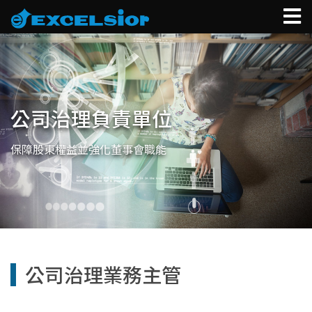
關於科懋
新聞中心
公司治理負責單位
生技事業
保障股東權益並強化董事會職能
產品列表
永續發展
投資人關係
公司治理業務主管
健康照護
科懋商城