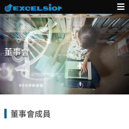
關於科懋
新聞中心
董事會
生技事業
產品列表
永續發展
投資人關係
董事會成員
健康照護
科懋商城