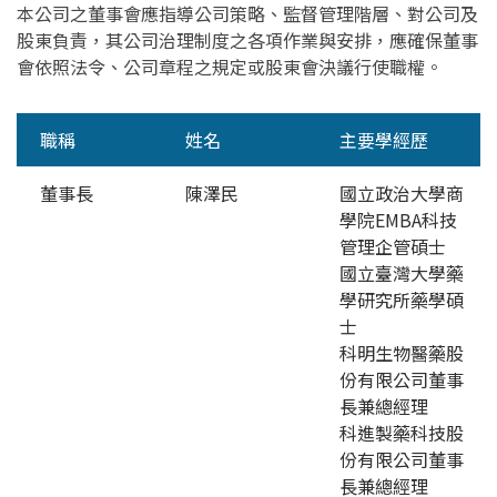
本公司之董事會應指導公司策略、監督管理階層、對公司及
人才招募
股東負責，其公司治理制度之各項作業與安排，應確保董事
會依照法令、公司章程之規定或股東會決議行使職權。
聯絡我們
職稱
姓名
主要學經歷
董事長
陳澤民
國立政治大學商
學院EMBA科技
管理企管碩士
國立臺灣大學藥
學研究所藥學碩
士
科明生物醫藥股
份有限公司董事
長兼總經理
科進製藥科技股
份有限公司董事
長兼總經理