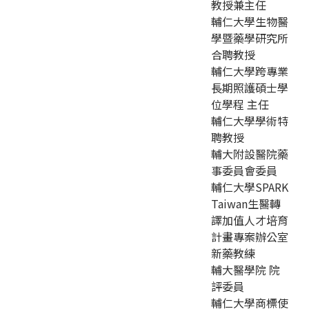
教授兼主任
輔仁大學生物醫
學暨藥學研究所
合聘教授
輔仁大學跨專業
長期照護碩士學
位學程 主任
輔仁大學學術特
聘教授
輔大附設醫院藥
事委員會委員
輔仁大學SPARK
Taiwan生醫轉
譯加值人才培育
計畫專案辦公室
新藥教練
輔大醫學院 院
評委員
輔仁大學商標使