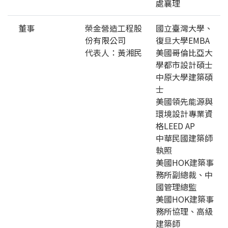
處襄理
董事
榮金營造工程股
國立臺灣大學、
份有限公司
復旦大學EMBA
代表人：黃湘民
美國哥倫比亞大
學都市設計碩士
中原大學建築碩
士
美國領先能源與
環境設計專業資
格LEED AP
中華民國建築師
執照
美國HOK建築事
務所副總裁、中
國管理總監
美國HOK建築事
務所協理、高級
建築師