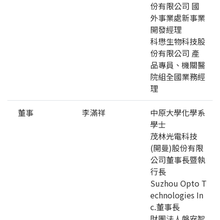
份有限公司 國
外事業處新事業
開發經理
科懋生物科技股
份有限公司 產
品專員、機關醫
院組全國業務經
理
董事
李滿祥
中原大學化學系
學士
茂林光電科技
(開曼)股份有限
公司董事長暨執
行長
Suzhou Opto T
echnologies In
c.董事長
財團法人磐安智